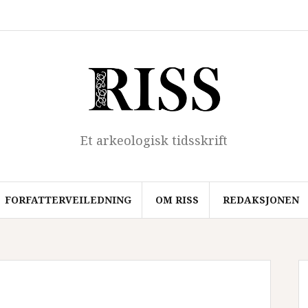
Hjem
Forfatterveiledning
Om
Redaksjonen
Arkiv
RISS
Et arkeologisk tidsskrift
FORFATTERVEILEDNING
OM RISS
REDAKSJONEN