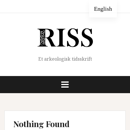
Skip
Hjem
Forfatterveiledning
Om
Redaksjonen
Arkiv
English
to
RISS
content
Et arkeologisk tidsskrift
Nothing Found