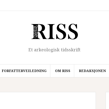
Hjem
Forfatterveiledning
Om
Redaksjonen
Arkiv
RISS
Et arkeologisk tidsskrift
FORFATTERVEILEDNING
OM RISS
REDAKSJONEN