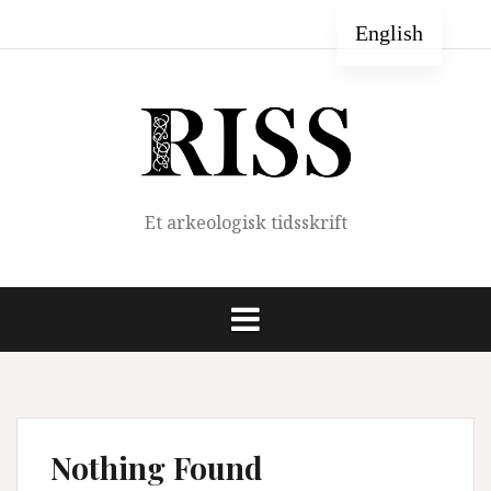
Skip
Hjem
Forfatterveiledning
Om
Redaksjonen
Arkiv
English
to
RISS
content
Et arkeologisk tidsskrift
Nothing Found